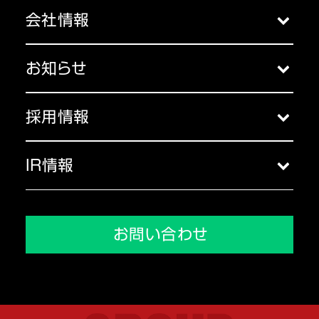
売れるネット広告社
会社情報
売れる越境EC社
会社概要
売れるAIマーケティング社
お知らせ
オルクス
お知らせ一覧
JCNT
採用情報
SOBAプロジェクト
採用トップ
ビットコイン・セイヴァー
IR情報
会社を知る
愛徳威広告(上海)有限公司
IRトップ
環境を知る
SHILD FORCE
IRニュース
人を知る
お問い合わせ
ライト
株式情報
株価推移・株価情報
株主還元