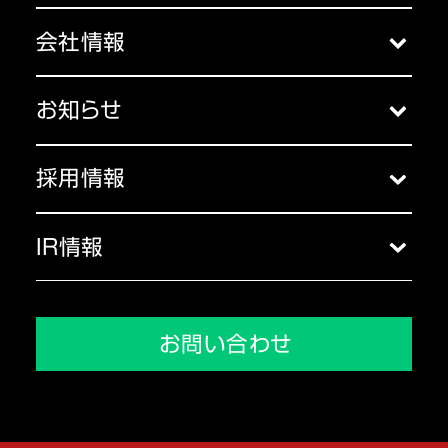
売れるネット広告社
会社情報
売れる越境EC社
会社概要
売れるAIマーケティング社
お知らせ
オルクス
お知らせ一覧
JCNT
採用情報
SOBAプロジェクト
採用トップ
ビットコイン・セイヴァー
IR情報
会社を知る
愛徳威広告(上海)有限公司
IRトップ
環境を知る
SHILD FORCE
IRニュース
人を知る
お問い合わせ
株式情報
株価推移・株価情報
株主還元